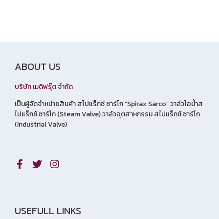
ABOUT US
บริษัท เมดิฟรุ๊ต จำกัด
เป็นผู้จัดจำหน่ายสินค้า สไปแร็กซ์ ซาร์โก “Spirax Sarco” วาล์วไอน้ำส
ไปแร็กซ์ ซาร์โก (Steam Valve) วาล์วอุตสาหกรรม สไปแร็กซ์ ซาร์โก
(Industrial Valve)
USEFULL LINKS